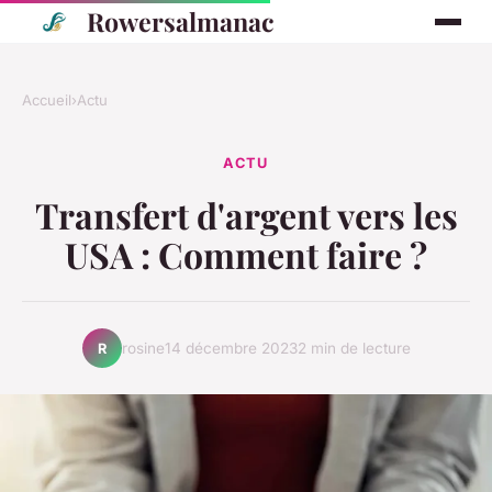
Rowersalmanac
Accueil
›
Actu
ACTU
Transfert d'argent vers les
USA : Comment faire ?
rosine
14 décembre 2023
2 min de lecture
R