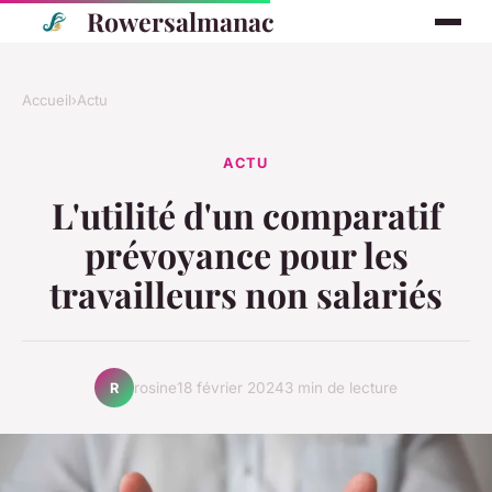
Rowersalmanac
Accueil
›
Actu
ACTU
L'utilité d'un comparatif
prévoyance pour les
travailleurs non salariés
rosine
18 février 2024
3 min de lecture
R