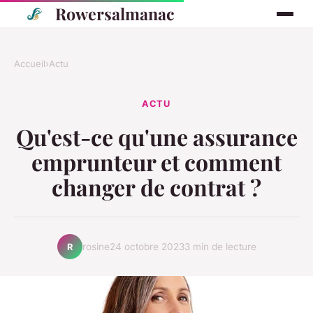
Rowersalmanac
Accueil
›
Actu
ACTU
Qu'est-ce qu'une assurance
emprunteur et comment
changer de contrat ?
rosine
24 octobre 2023
3 min de lecture
R