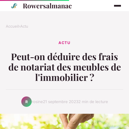
Rowersalmanac
Accueil
›
Actu
ACTU
Peut-on déduire des frais
de notariat des meubles de
l'immobilier ?
rosine
21 septembre 2023
2 min de lecture
R