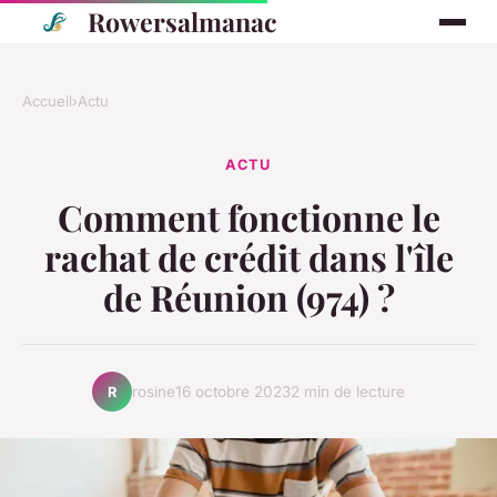
Rowersalmanac
Accueil
›
Actu
ACTU
Comment fonctionne le
rachat de crédit dans l'île
de Réunion (974) ?
rosine
16 octobre 2023
2 min de lecture
R