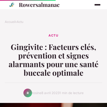
Rowersalmanac
Accueil
›
Actu
ACTU
Gingivite : Facteurs clés,
prévention et signes
alarmants pour une santé
buccale optimale
rosine
8 avril 2023
1 min de lecture
R