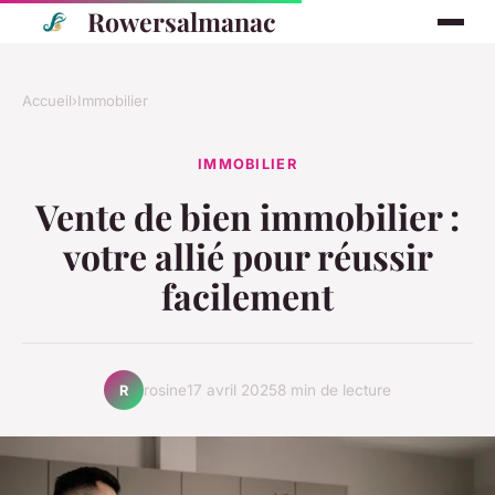
Rowersalmanac
Accueil
›
Immobilier
IMMOBILIER
Vente de bien immobilier :
votre allié pour réussir
facilement
rosine
17 avril 2025
8 min de lecture
R