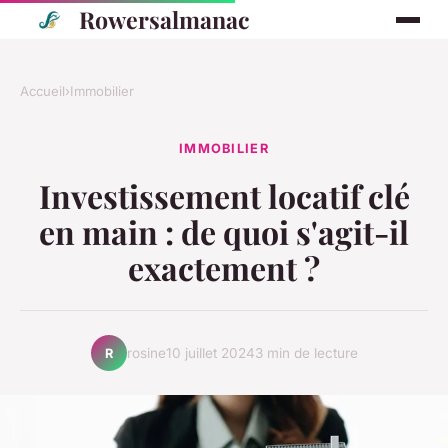
Rowersalmanac
Accueil
›
Immobilier
IMMOBILIER
Investissement locatif clé
en main : de quoi s'agit-il
exactement ?
rosine
10 juillet 2024
3 min de lecture
R