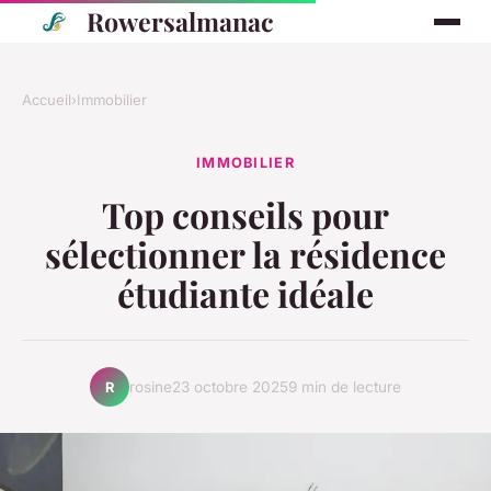
Rowersalmanac
Accueil
›
Immobilier
IMMOBILIER
Top conseils pour
sélectionner la résidence
étudiante idéale
rosine
23 octobre 2025
9 min de lecture
R