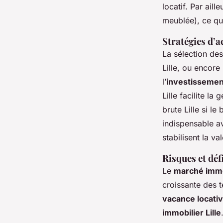
locatif. Par aill
meublée), ce qu
Stratégies d’a
La sélection de
Lille, ou encore
l’
investissement 
Lille facilite la
brute Lille si l
indispensable av
stabilisent la v
Risques et défi
Le
marché immobi
croissante des te
vacance locati
immobilier Lille