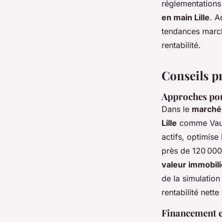
réglementations 
en main Lille
. A
tendances marché
rentabilité.
Conseils pr
Approches pou
Dans le
marché i
Lille
comme Vauba
actifs, optimise l
près de 120 000
valeur immobiliè
de la simulation
rentabilité nette
Financement e