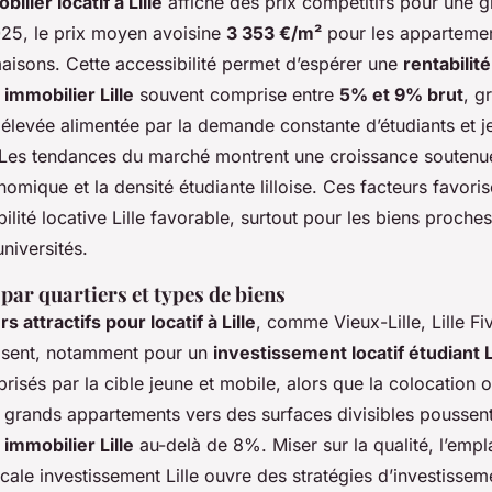
lier locatif à Lille
affiche des prix compétitifs pour une g
025, le prix moyen avoisine
3 353 €/m²
pour les apparteme
aisons. Cette accessibilité permet d’espérer une
rentabilité
immobilier Lille
souvent comprise entre
5% et 9% brut
, g
 élevée alimentée par la demande constante d’étudiants et j
 Les tendances du marché montrent une croissance soutenue
onomique et la densité étudiante lilloise. Ces facteurs favori
bilité locative Lille favorable, surtout pour les biens proche
niversités.
ar quartiers et types de biens
rs attractifs pour locatif à Lille
, comme Vieux-Lille, Lille F
osent, notamment pour un
investissement locatif étudiant L
prisés par la cible jeune et mobile, alors que la colocation o
de grands appartements vers des surfaces divisibles poussen
immobilier Lille
au-delà de 8%. Miser sur la qualité, l’emp
iscale investissement Lille ouvre des stratégies d’investissem