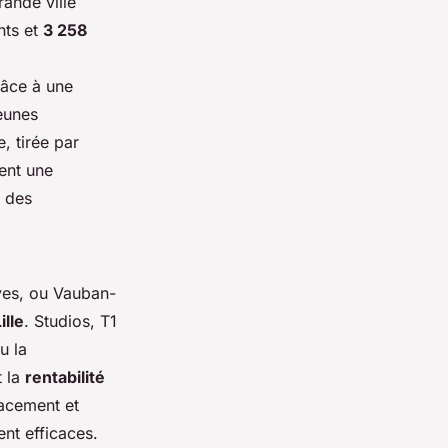
rande ville
nts et
3 258
râce à une
eunes
, tirée par
sent une
s des
ives, ou Vauban-
ille
. Studios, T1
u la
t la
rentabilité
lacement et
ent efficaces.