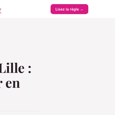
r
Lisez la règle →
ille :
 en