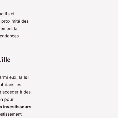
ctifs et
, proximité des
lement la
 tendances
ille
armi eux, la
loi
uf dans les
nt accéder à des
en pour
es investisseurs
estissement