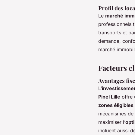
Profil des lo
Le
marché immobi
professionnels t
transports et p
demande, confort
marché immobilie
Facteurs cl
Avantages fisc
L’
investissement
Pinel Lille
offre 
zones éligibles l
mécanismes de d
maximiser l’
opti
incluent aussi d