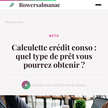
Rowersalmanac
Accueil
›
Actu
ACTU
Calculette crédit conso :
quel type de prêt vous
pourrez obtenir ?
rosine
20 mars 2024
3 min de lecture
R