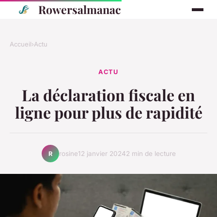
Rowersalmanac
Accueil
›
Actu
ACTU
La déclaration fiscale en
ligne pour plus de rapidité
rosine
12 janvier 2024
2 min de lecture
R