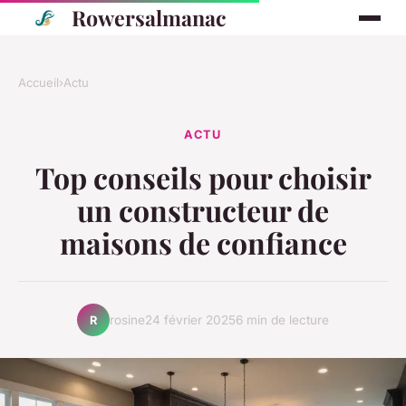
Rowersalmanac
Accueil
›
Actu
ACTU
Top conseils pour choisir
un constructeur de
maisons de confiance
rosine
24 février 2025
6 min de lecture
R