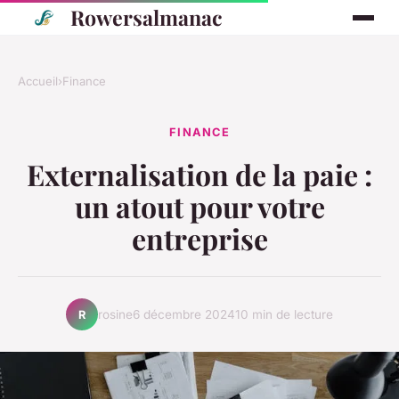
Rowersalmanac
Accueil
›
Finance
FINANCE
Externalisation de la paie :
un atout pour votre
entreprise
rosine
6 décembre 2024
10 min de lecture
R