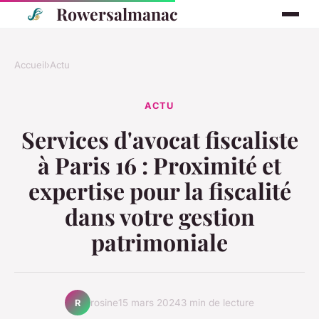
Rowersalmanac
Accueil
›
Actu
ACTU
Services d'avocat fiscaliste
à Paris 16 : Proximité et
expertise pour la fiscalité
dans votre gestion
patrimoniale
rosine
15 mars 2024
3 min de lecture
R